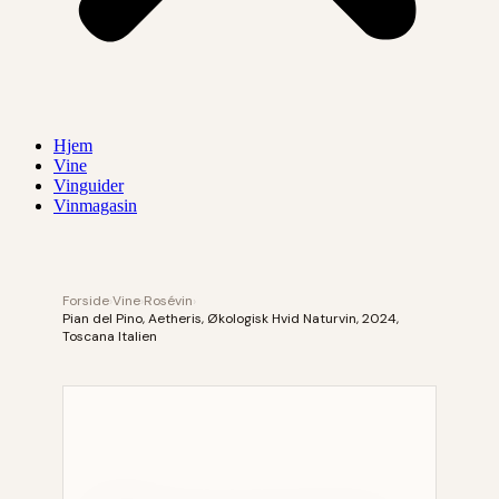
Hjem
Vine
Vinguider
Vinmagasin
Forside
›
Vine
›
Rosévin
›
Pian del Pino, Aetheris, Økologisk Hvid Naturvin, 2024,
Toscana Italien