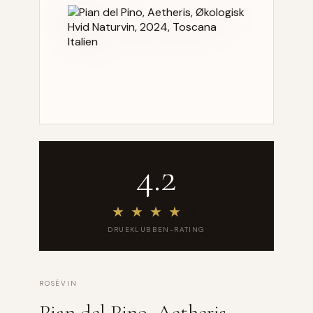
4.2
★
★
★
★
★
DRUEKLUBBEN-RATING
ROSÉVIN
Pian del Pino, Aetheris,