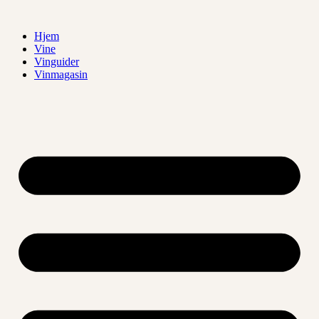
Videre
til
Hjem
indhold
Vine
Vinguider
Vinmagasin