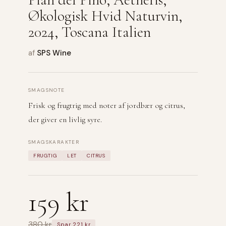
Økologisk Hvid Naturvin,
2024, Toscana Italien
af
SPS Wine
SMAGSNOTE
Frisk og frugtrig med noter af jordbær og citrus,
der giver en livlig syre.
SMAGSKARAKTER
FRUGTIG
LET
CITRUS
159 kr
380 kr
Spar 221 kr