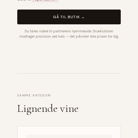
GÅ TIL BUTIK →
Du føres videre til partnerens hjemmeside. Drueklubben
modtager provision ved køb — det påvirker ikke prisen for dig.
SAMME KATEGORI
Lignende vine