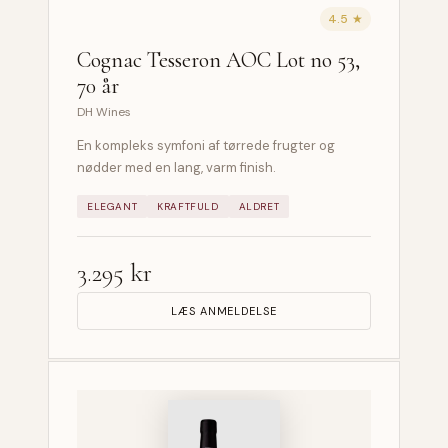
4.5 ★
Cognac Tesseron AOC Lot no 53,
70 år
DH Wines
En kompleks symfoni af tørrede frugter og
nødder med en lang, varm finish.
ELEGANT
KRAFTFULD
ALDRET
3.295 kr
LÆS ANMELDELSE