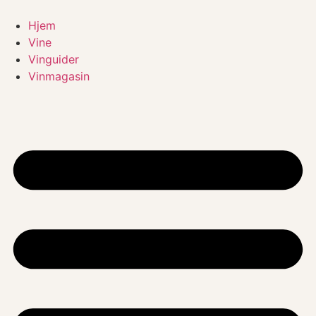
Videre
til
Hjem
indhold
Vine
Vinguider
Vinmagasin