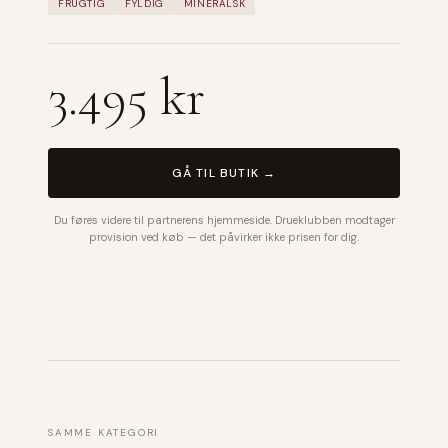
FRUGTIG
FYLDIG
MINERALSK
3.495 kr
GÅ TIL BUTIK →
Du føres videre til partnerens hjemmeside. Drueklubben modtager
provision ved køb — det påvirker ikke prisen for dig.
SAMME KATEGORI