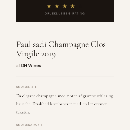
★
★
★
★
★
DRUEKLUBBEN-RATING
Paul sadi Champagne Clos
Virgile 2019
af
DH Wines
SMAGSNOTE
En elegant champagne med noter af grønne æbler og
brioche. Friskhed kombineret med en let cremet
tekstur.
SMAGSKARAKTER