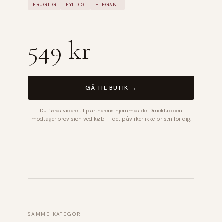
FRUGTIG
FYLDIG
ELEGANT
549 kr
GÅ TIL BUTIK →
Du føres videre til partnerens hjemmeside. Drueklubben
modtager provision ved køb — det påvirker ikke prisen for dig.
SAMME KATEGORI