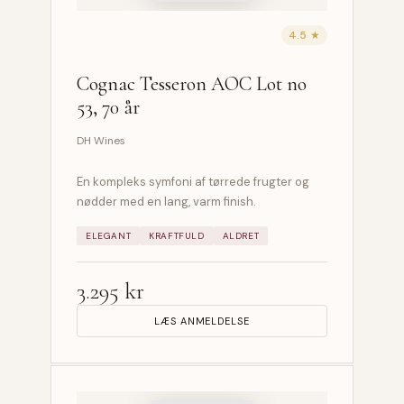
4.5 ★
Cognac Tesseron AOC Lot no
53, 70 år
DH Wines
En kompleks symfoni af tørrede frugter og
nødder med en lang, varm finish.
ELEGANT
KRAFTFULD
ALDRET
3.295 kr
LÆS ANMELDELSE