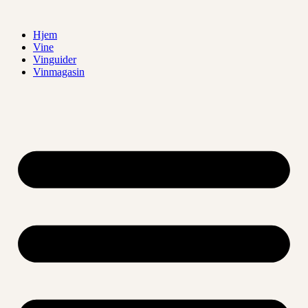
Videre
til
Hjem
indhold
Vine
Vinguider
Vinmagasin