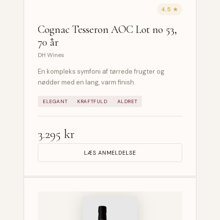
4.5 ★
Cognac Tesseron AOC Lot no 53,
70 år
DH Wines
En kompleks symfoni af tørrede frugter og
nødder med en lang, varm finish.
ELEGANT
KRAFTFULD
ALDRET
3.295 kr
LÆS ANMELDELSE