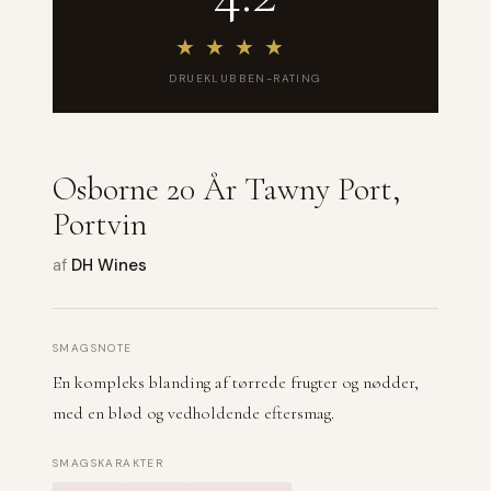
★
★
★
★
★
DRUEKLUBBEN-RATING
Osborne 20 År Tawny Port,
Portvin
af
DH Wines
SMAGSNOTE
En kompleks blanding af tørrede frugter og nødder,
med en blød og vedholdende eftersmag.
SMAGSKARAKTER