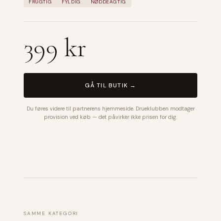
FRUGTIG
FYLDIG
NØDDEAGTIG
399 kr
GÅ TIL BUTIK →
Du føres videre til partnerens hjemmeside. Drueklubben modtager
provision ved køb — det påvirker ikke prisen for dig.
SAMME KATEGORI