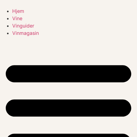
Videre
til
Hjem
indhold
Vine
Vinguider
Vinmagasin