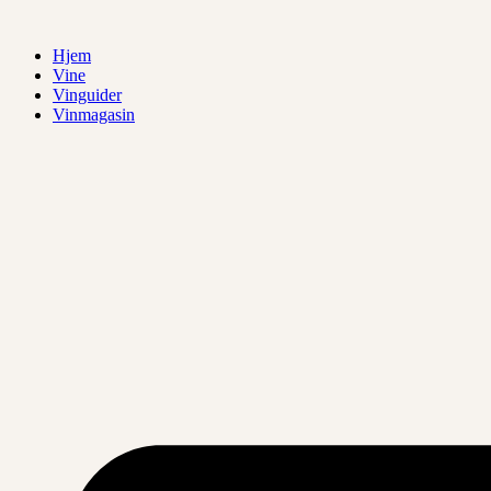
Videre
til
Hjem
indhold
Vine
Vinguider
Vinmagasin