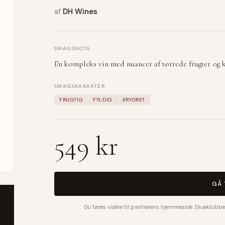
af
DH Wines
SMAGSNOTE
En kompleks vin med nuancer af tørrede frugter og kr
SMAGSKARAKTER
FRUGTIG
FYLDIG
KRYDRET
549 kr
GÅ 
Du føres videre til partnerens hjemmeside. Drueklubbe