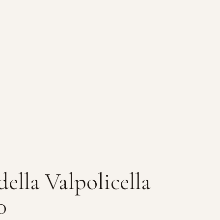
lla Valpolicella
0