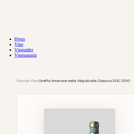
Hjem
Vine
Vinguider
Vinmagasin
Forside
›
Vine
›
OnePio Amarone della Valpolicella Classico DOC 2010