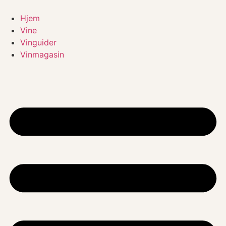
Videre
til
Hjem
indhold
Vine
Vinguider
Vinmagasin