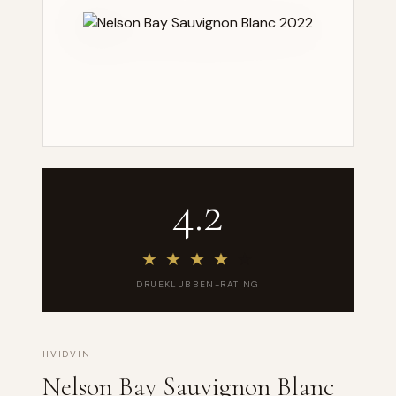
4.2
★
★
★
★
★
DRUEKLUBBEN-RATING
HVIDVIN
Nelson Bay Sauvignon Blanc