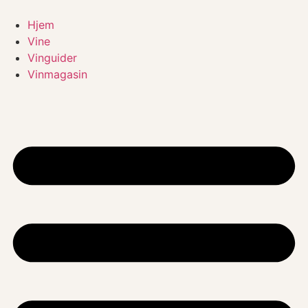
Videre
til
Hjem
indhold
Vine
Vinguider
Vinmagasin