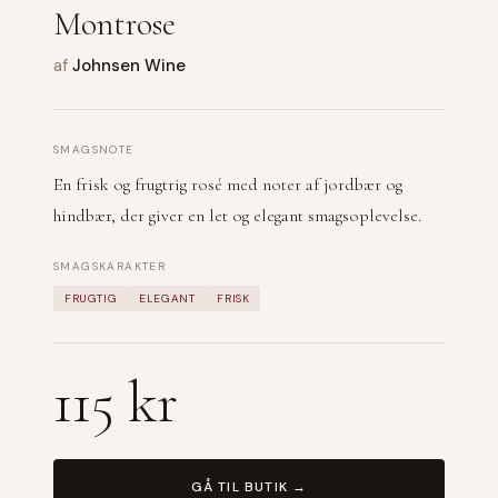
Montrose
af
Johnsen Wine
SMAGSNOTE
En frisk og frugtrig rosé med noter af jordbær og
hindbær, der giver en let og elegant smagsoplevelse.
SMAGSKARAKTER
FRUGTIG
ELEGANT
FRISK
115 kr
GÅ TIL BUTIK →