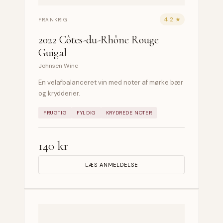
4.2 ★
FRANKRIG
2022 Côtes-du-Rhône Rouge
Guigal
Johnsen Wine
En velafbalanceret vin med noter af mørke bær
og krydderier.
FRUGTIG
FYLDIG
KRYDREDE NOTER
140 kr
LÆS ANMELDELSE