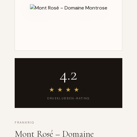
4.2
★
★
★
★
★
DRUEKLUBBEN-RATING
FRANKRIG
Mont Rosé – Domaine