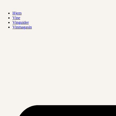
Videre
til
Hjem
indhold
Vine
Vinguider
Vinmagasin