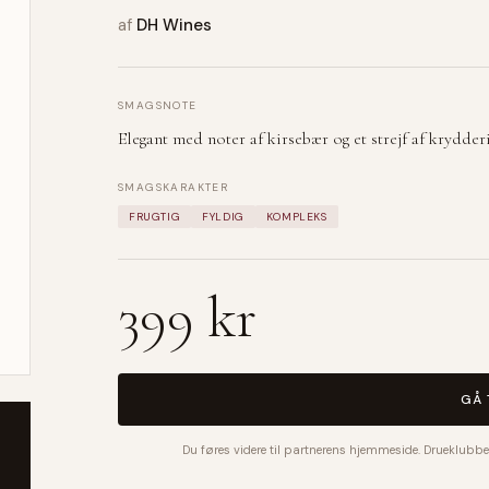
af
DH Wines
SMAGSNOTE
Elegant med noter af kirsebær og et strejf af krydderi
SMAGSKARAKTER
FRUGTIG
FYLDIG
KOMPLEKS
399 kr
GÅ 
Du føres videre til partnerens hjemmeside. Drueklubbe