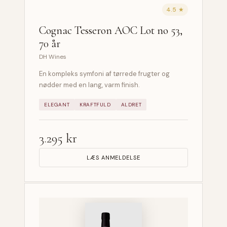
4.5 ★
Cognac Tesseron AOC Lot no 53,
70 år
DH Wines
En kompleks symfoni af tørrede frugter og
nødder med en lang, varm finish.
ELEGANT
KRAFTFULD
ALDRET
3.295 kr
LÆS ANMELDELSE