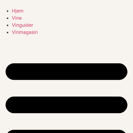
Videre
til
Hjem
indhold
Vine
Vinguider
Vinmagasin