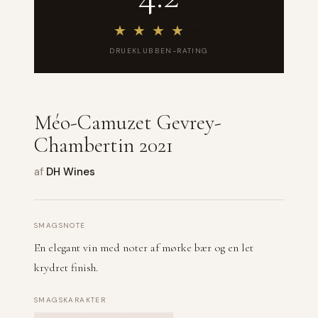
★
★
★
★
★
DRUEKLUBBEN-RATING
Méo-Camuzet Gevrey-
Chambertin 2021
af
DH Wines
SMAGSNOTE
En elegant vin med noter af mørke bær og en let
krydret finish.
SMAGSKARAKTER