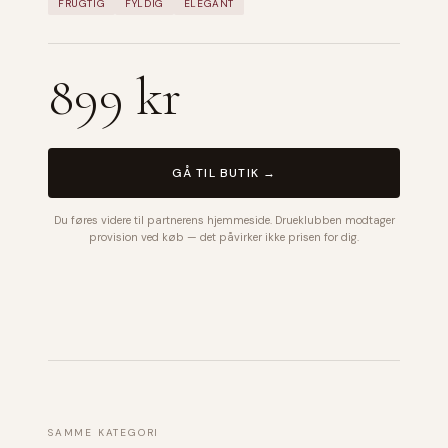
FRUGTIG
FYLDIG
ELEGANT
899 kr
GÅ TIL BUTIK →
Du føres videre til partnerens hjemmeside. Drueklubben modtager
provision ved køb — det påvirker ikke prisen for dig.
SAMME KATEGORI