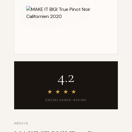
4.2
★
★
★
★
★
DRUEKLUBBEN-RATING
RØDVIN