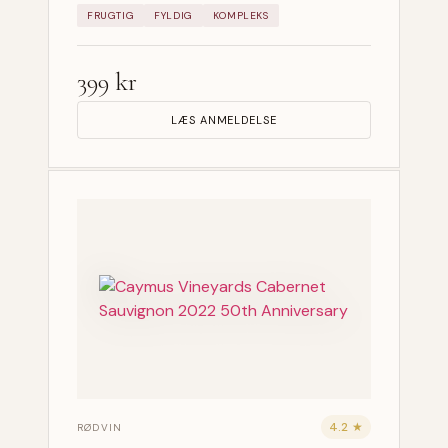
FRUGTIG
FYLDIG
KOMPLEKS
399 kr
LÆS ANMELDELSE
4.2 ★
RØDVIN