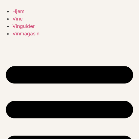
Videre
til
Hjem
indhold
Vine
Vinguider
Vinmagasin