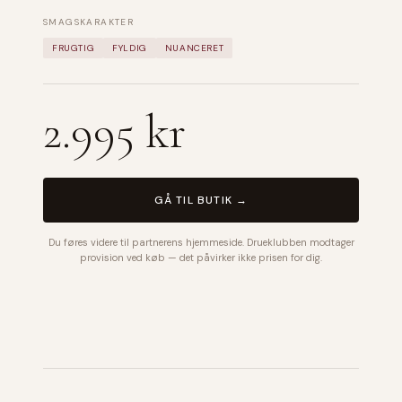
SMAGSKARAKTER
FRUGTIG
FYLDIG
NUANCERET
2.995 kr
GÅ TIL BUTIK →
Du føres videre til partnerens hjemmeside. Drueklubben modtager
provision ved køb — det påvirker ikke prisen for dig.