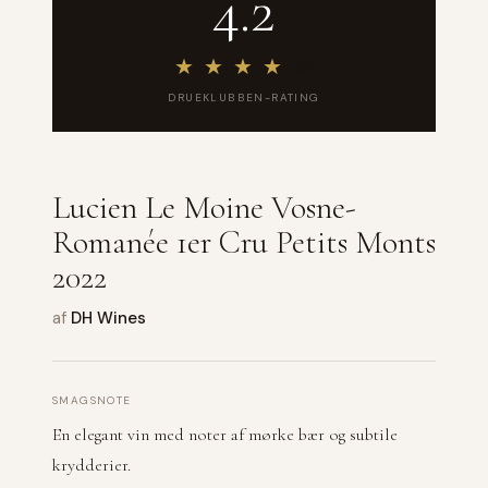
4.2
★
★
★
★
★
DRUEKLUBBEN-RATING
Lucien Le Moine Vosne-
Romanée 1er Cru Petits Monts
2022
af
DH Wines
SMAGSNOTE
En elegant vin med noter af mørke bær og subtile
krydderier.