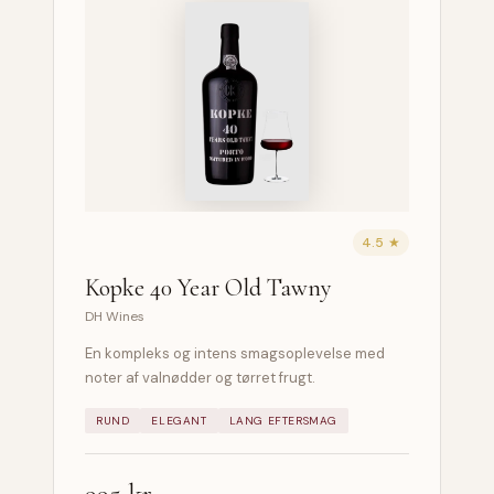
4.5 ★
Kopke 40 Year Old Tawny
DH Wines
En kompleks og intens smagsoplevelse med
noter af valnødder og tørret frugt.
RUND
ELEGANT
LANG EFTERSMAG
995 kr