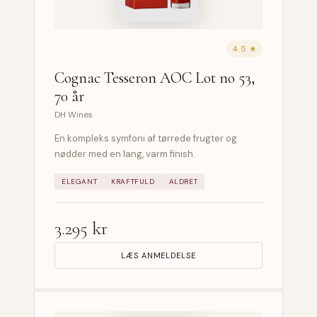
4.5 ★
Cognac Tesseron AOC Lot no 53,
70 år
DH Wines
En kompleks symfoni af tørrede frugter og
nødder med en lang, varm finish.
ELEGANT
KRAFTFULD
ALDRET
3.295 kr
LÆS ANMELDELSE