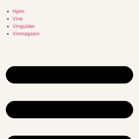
Videre
til
Hjem
indhold
Vine
Vinguider
Vinmagasin