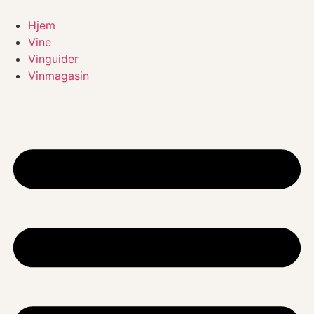
Videre
til
Hjem
indhold
Vine
Vinguider
Vinmagasin