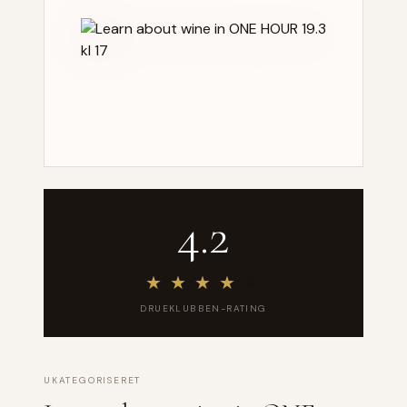
4.2
★
★
★
★
★
DRUEKLUBBEN-RATING
UKATEGORISERET