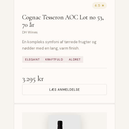
4.5 ★
Cognac Tesseron AOC Lot no 53,
70 år
DH Wines
En kompleks symfoni af tørrede frugter og
nødder med en lang, varm finish.
ELEGANT
KRAFTFULD
ALDRET
3.295 kr
LÆS ANMELDELSE