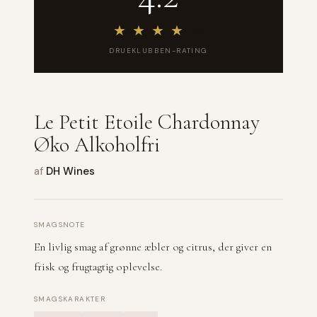
★
★
★
★
★
DRUEKLUBBEN-RATING
Le Petit Etoile Chardonnay
Øko Alkoholfri
af
DH Wines
SMAGSNOTE
En livlig smag af grønne æbler og citrus, der giver en
frisk og frugtagtig oplevelse.
SMAGSKARAKTER