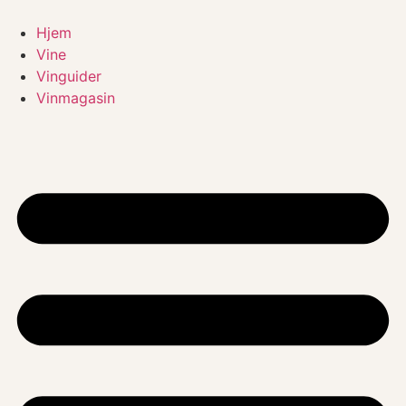
Videre
til
Hjem
indhold
Vine
Vinguider
Vinmagasin