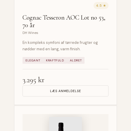
4.5 ★
Cognac Tesseron AOC Lot no 53,
70 år
DH Wines
En kompleks symfoni af tørrede frugter og
nødder med en lang, varm finish.
ELEGANT
KRAFTFULD
ALDRET
3.295 kr
LÆS ANMELDELSE