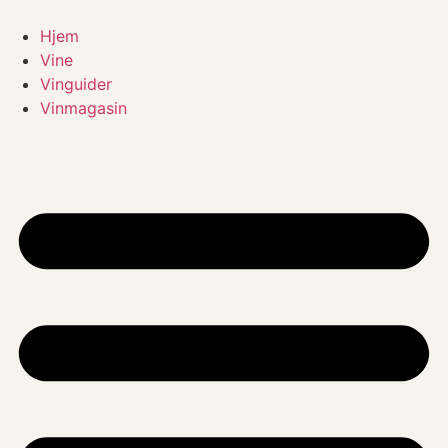
Videre
til
Hjem
indhold
Vine
Vinguider
Vinmagasin