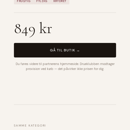
FRUGTIG
FYLDIG
KRYDRET
849 kr
GÅ TIL BUTIK →
Du føres videre til partnerens hjemmeside. Drueklubben modtager
provision ved køb — det påvirker ikke prisen for dig.
SAMME KATEGORI