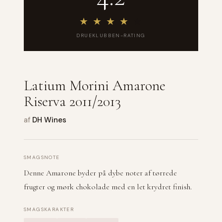
★
★
★
★
★
DRUEKLUBBEN-RATING
Latium Morini Amarone
Riserva 2011/2013
af
DH Wines
SMAGSNOTE
Denne Amarone byder på dybe noter af tørrede
frugter og mørk chokolade med en let krydret finish.
SMAGSKARAKTER