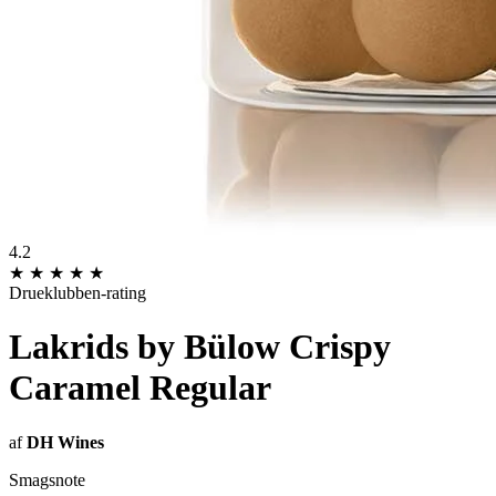
4.2
★
★
★
★
★
Drueklubben-rating
Lakrids by Bülow Crispy
Caramel Regular
af
DH Wines
Smagsnote