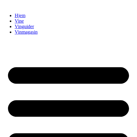
Videre
til
Hjem
indhold
Vine
Vinguider
Vinmagasin