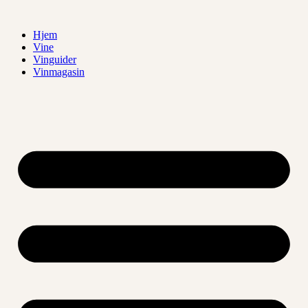
Videre
til
Hjem
indhold
Vine
Vinguider
Vinmagasin