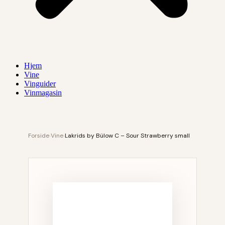
Hjem
Vine
Vinguider
Vinmagasin
Forside
›
Vine
›
Lakrids by Bülow C – Sour Strawberry small