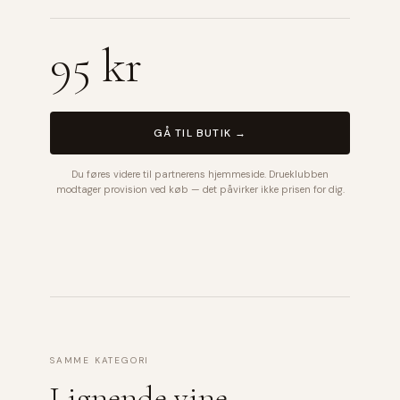
95 kr
GÅ TIL BUTIK →
Du føres videre til partnerens hjemmeside. Drueklubben
modtager provision ved køb — det påvirker ikke prisen for dig.
SAMME KATEGORI
Lignende vine