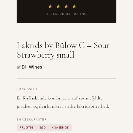
★
★
★
★
★
DRUEKLUBBEN-RATING
Lakrids by Bülow C – Sour
Strawberry small
af
DH Wines
SMAGSNOTE
En forfriskende kombination af sødmefyldte
jordbær og den karakteristiske lakridsbitterhed.
SMAGSKARAKTER
FRUGTIG
SØD
KNASENDE