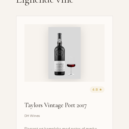
4.8 ★
Taylors Vintage Port 2017
DH Wines
Elegant og kompleks med noter af mørke