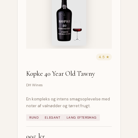
4.5 ★
Kopke 40 Year Old Tawny
DH Wines
En kompleks og intens smagsoplevelse med
noter af valnødder og tørret frugt.
RUND
ELEGANT
LANG EFTERSMAG
995 kr