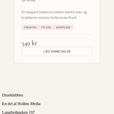
DH Wines
En elegant balance mellem mørke bær og
krydderier med en forførende finish.
FRUGTIG
FYLDIG
KOMPLEKS
549 kr
LÆS ANMELDELSE
Drueklubben
En del af Hollins Media
Langfredparken 197