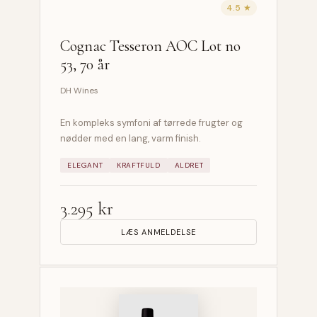
4.5 ★
Cognac Tesseron AOC Lot no
53, 70 år
DH Wines
En kompleks symfoni af tørrede frugter og
nødder med en lang, varm finish.
ELEGANT
KRAFTFULD
ALDRET
3.295 kr
LÆS ANMELDELSE