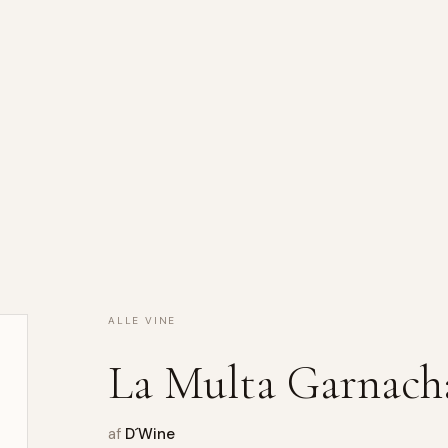
ALLE VINE
La Multa Garnacha
af
D´Wine