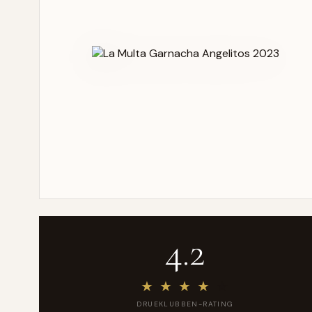
4.2
★
★
★
★
★
DRUEKLUBBEN-RATING