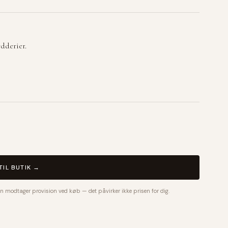
ydderier.
TIL BUTIK →
n modtager provision ved køb — det påvirker ikke prisen for dig.