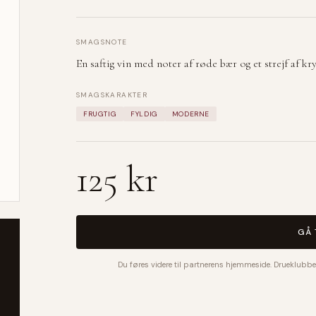
SMAGSNOTE
En saftig vin med noter af røde bær og et strejf af kr
SMAGSKARAKTER
FRUGTIG
FYLDIG
MODERNE
125 kr
GÅ 
Du føres videre til partnerens hjemmeside. Drueklubbe