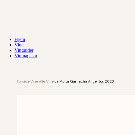
Hjem
Vine
Vinguider
Vinmagasin
Forside
›
Vine
›
Alle Vine
›
La Multa Garnacha Angelitos 2023