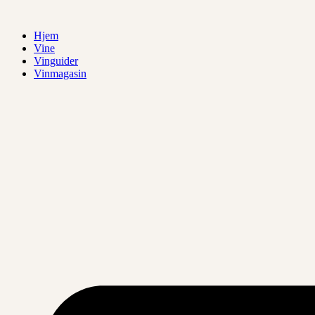
Videre
til
Hjem
indhold
Vine
Vinguider
Vinmagasin