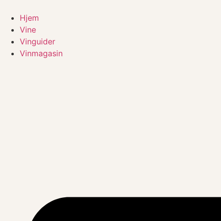
Videre
til
Hjem
indhold
Vine
Vinguider
Vinmagasin