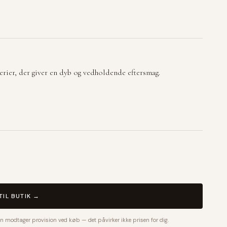
ier, der giver en dyb og vedholdende eftersmag.
TIL BUTIK →
n modtager provision ved køb — det påvirker ikke prisen for dig.