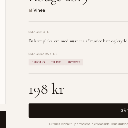
af
Vinea
SMAGSNOTE
En kompleks vin med nuancer af mørke bær og krydder
SMAGSKARAKTER
FRUGTIG
FYLDIG
KRYDRET
198 kr
GÅ 
Du føres videre til partnerens hjemmeside. Drueklubbe