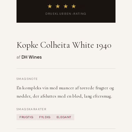
★
★
★
★
★
DRUEKLUBBEN-RATING
Kopke Colheita White 1940
af
DH Wines
SMAGSNOTE
En kompleks vin med nuancer af tørrede frugter og
nødder, der afsluttes med en blød, lang eftersmag.
SMAGSKARAKTER
FRUGTIG
FYLDIG
ELEGANT