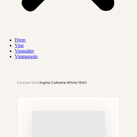
Hjem
Vine
Vinguider
Vinmagasin
Forside
›
Vine
›
Kopke Colheita White 1940