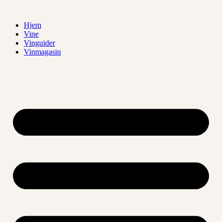
Videre
til
Hjem
indhold
Vine
Vinguider
Vinmagasin