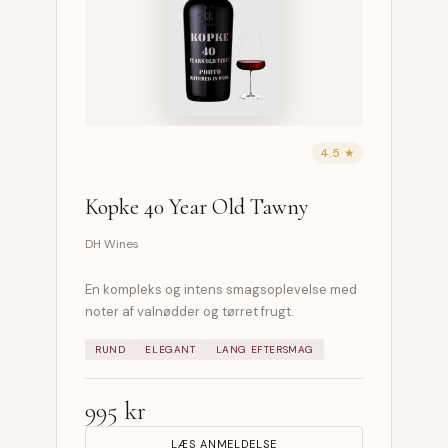
4.5 ★
Kopke 40 Year Old Tawny
DH Wines
En kompleks og intens smagsoplevelse med
noter af valnødder og tørret frugt.
RUND
ELEGANT
LANG EFTERSMAG
995 kr
LÆS ANMELDELSE