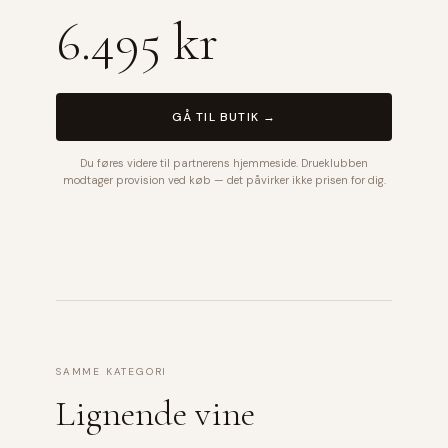
6.495 kr
GÅ TIL BUTIK →
Du føres videre til partnerens hjemmeside. Drueklubben
modtager provision ved køb — det påvirker ikke prisen for dig.
SAMME KATEGORI
Lignende vine