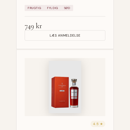
FRUGTIG
FYLDIG
SØD
749 kr
LÆS ANMELDELSE
4.5 ★