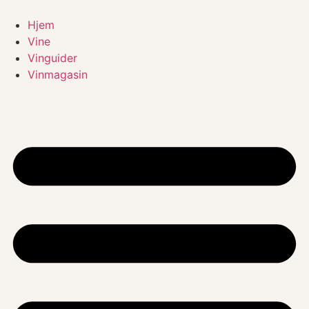
Videre
til
Hjem
indhold
Vine
Vinguider
Vinmagasin