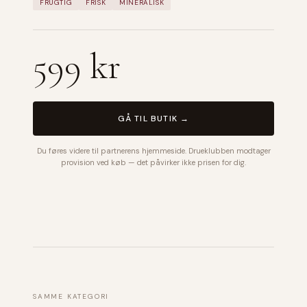
FRUGTIG
FRISK
MINERALISK
599 kr
GÅ TIL BUTIK →
Du føres videre til partnerens hjemmeside. Drueklubben modtager
provision ved køb — det påvirker ikke prisen for dig.
SAMME KATEGORI