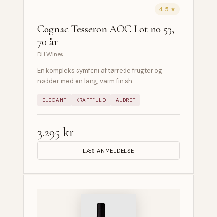
4.5 ★
Cognac Tesseron AOC Lot no 53,
70 år
DH Wines
En kompleks symfoni af tørrede frugter og
nødder med en lang, varm finish.
ELEGANT
KRAFTFULD
ALDRET
3.295 kr
LÆS ANMELDELSE