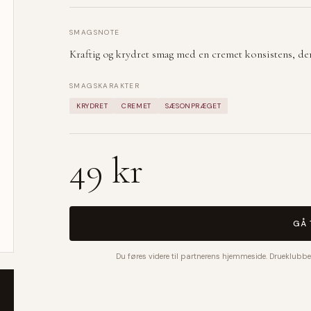
SMAGSNOTE
Kraftig og krydret smag med en cremet konsistens, de
SMAGSKARAKTER
KRYDRET
CREMET
SÆSONPRÆGET
49 kr
GÅ 
Du føres videre til partnerens hjemmeside. Drueklubbe