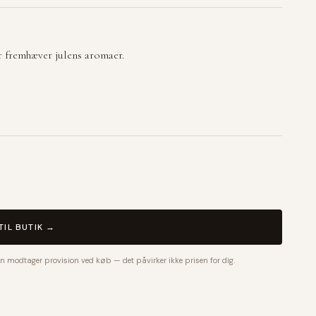
r fremhæver julens aromaer.
TIL BUTIK →
n modtager provision ved køb — det påvirker ikke prisen for dig.