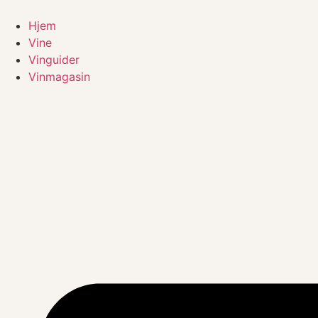
Videre
til
Hjem
indhold
Vine
Vinguider
Vinmagasin