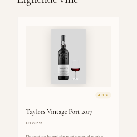
4.8 ★
Taylors Vintage Port 2017
DH Wines
Elegant og kompleks med noter af mørke