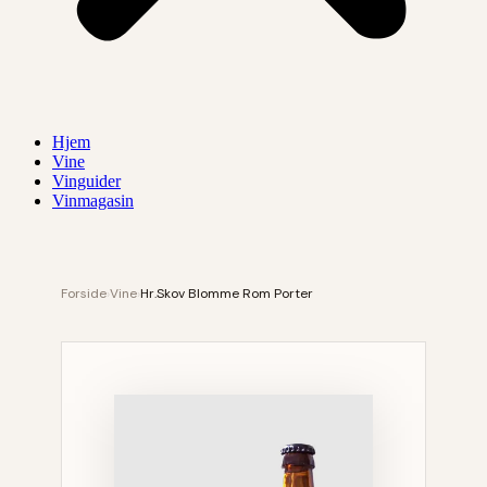
Hjem
Vine
Vinguider
Vinmagasin
Forside
›
Vine
›
Hr.Skov Blomme Rom Porter