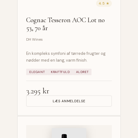
4.5 ★
Cognac Tesseron AOC Lot no
53, 70 år
DH Wines
En kompleks symfoni af tørrede frugter og
nødder med en lang, varm finish.
ELEGANT
KRAFTFULD
ALDRET
3.295 kr
LÆS ANMELDELSE