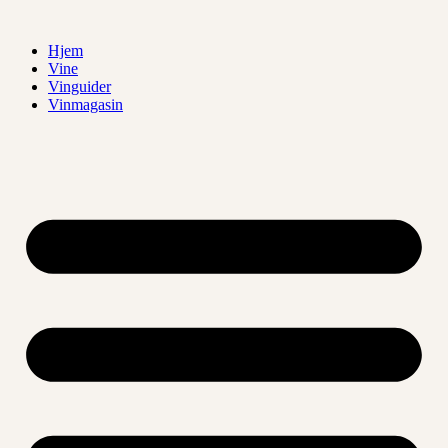
Videre
til
Hjem
indhold
Vine
Vinguider
Vinmagasin