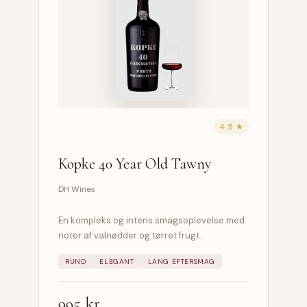
4.5 ★
Kopke 40 Year Old Tawny
DH Wines
En kompleks og intens smagsoplevelse med
noter af valnødder og tørret frugt.
RUND
ELEGANT
LANG EFTERSMAG
995 kr