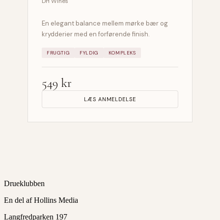
DH Wines
En elegant balance mellem mørke bær og
krydderier med en forførende finish.
FRUGTIG
FYLDIG
KOMPLEKS
549 kr
LÆS ANMELDELSE
Drueklubben
En del af Hollins Media
Langfredparken 197