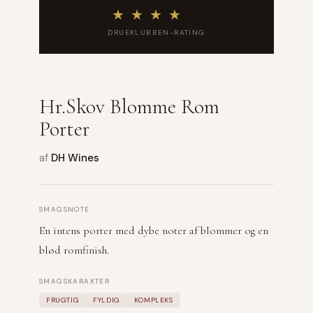
★
★
★
★
★
DRUEKLUBBEN-RATING
Hr.Skov Blomme Rom
Porter
af
DH Wines
SMAGSNOTE
En intens porter med dybe noter af blommer og en
blød romfinish.
SMAGSKARAKTER
FRUGTIG
FYLDIG
KOMPLEKS