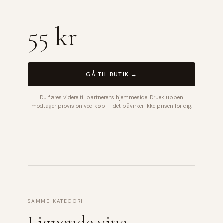
55 kr
GÅ TIL BUTIK →
Du føres videre til partnerens hjemmeside. Drueklubben
modtager provision ved køb — det påvirker ikke prisen for dig.
SAMME KATEGORI
Lignende vine