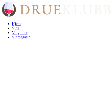
Videre
til
indhold
Hjem
Vine
Vinguider
Vinmagasin