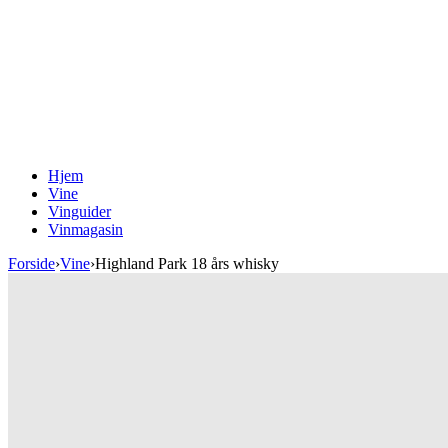
Hjem
Vine
Vinguider
Vinmagasin
Forside
›
Vine
›
Highland Park 18 års whisky