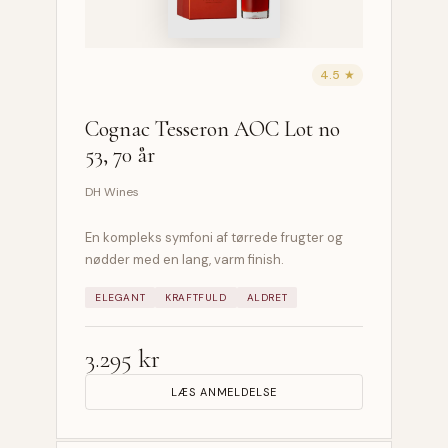
4.5 ★
Cognac Tesseron AOC Lot no
53, 70 år
DH Wines
En kompleks symfoni af tørrede frugter og
nødder med en lang, varm finish.
ELEGANT
KRAFTFULD
ALDRET
3.295 kr
LÆS ANMELDELSE