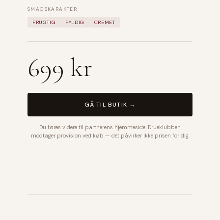
SMAGSKARAKTER
FRUGTIG
FYLDIG
CREMET
699 kr
GÅ TIL BUTIK →
Du føres videre til partnerens hjemmeside. Drueklubben
modtager provision ved køb — det påvirker ikke prisen for dig.