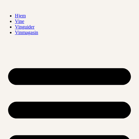
Videre
til
Hjem
indhold
Vine
Vinguider
Vinmagasin