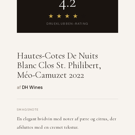
4.2
★
★
★
★
★
DRUEKLUBBEN-RATING
Hautes-Cotes De Nuits
Blanc Clos St. Philibert,
Méo-Camuzet 2022
af
DH Wines
SMAGSNOTE
En elegant hvidvin med noter af pære og citrus, der
afsluttes med en cremet tekstur.