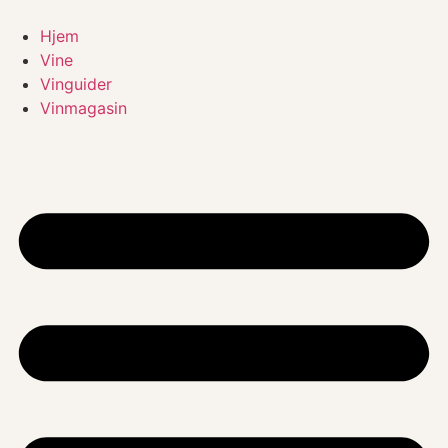
Videre
til
Hjem
indhold
Vine
Vinguider
Vinmagasin