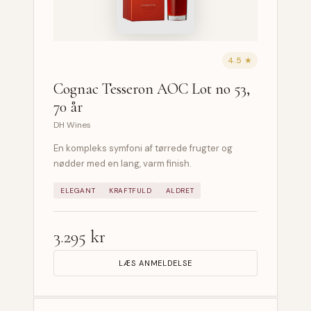
4.5 ★
Cognac Tesseron AOC Lot no 53,
70 år
DH Wines
En kompleks symfoni af tørrede frugter og
nødder med en lang, varm finish.
ELEGANT
KRAFTFULD
ALDRET
3.295 kr
LÆS ANMELDELSE