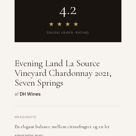
4.2
★
★
★
★
★
DRUEKLUBBEN-RATING
Evening Land La Source
Vineyard Chardonnay 2021,
Seven Springs
af
DH Wines
SMAGSNOTE
En elegant balance mellem citrusfrugter og en let
smøragtig note.