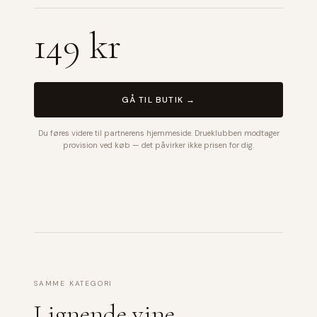
149 kr
GÅ TIL BUTIK →
Du føres videre til partnerens hjemmeside. Drueklubben modtager
provision ved køb — det påvirker ikke prisen for dig.
SAMME KATEGORI
Lignende vine