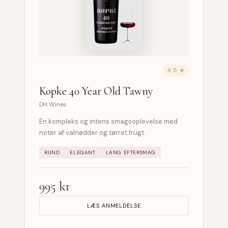
4.5 ★
Kopke 40 Year Old Tawny
DH Wines
En kompleks og intens smagsoplevelse med
noter af valnødder og tørret frugt.
RUND
ELEGANT
LANG EFTERSMAG
995 kr
LÆS ANMELDELSE