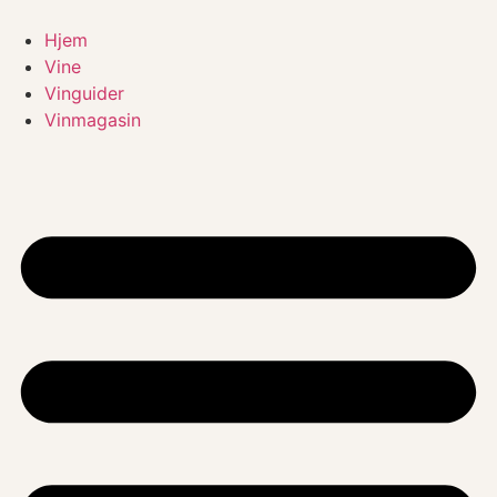
Videre
til
Hjem
indhold
Vine
Vinguider
Vinmagasin