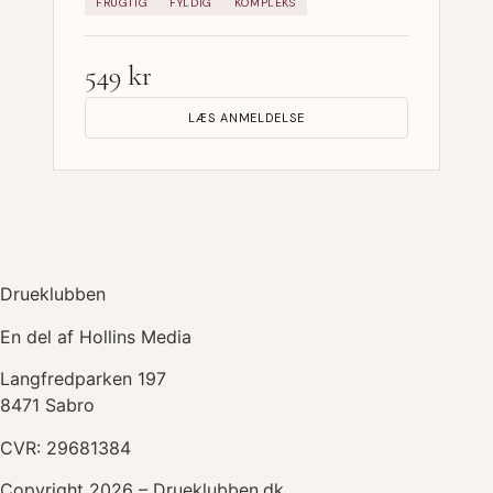
FRUGTIG
FYLDIG
KOMPLEKS
549 kr
LÆS ANMELDELSE
Drueklubben
En del af Hollins Media
Langfredparken 197
8471 Sabro
CVR: 29681384
Copyright 2026 – Drueklubben.dk