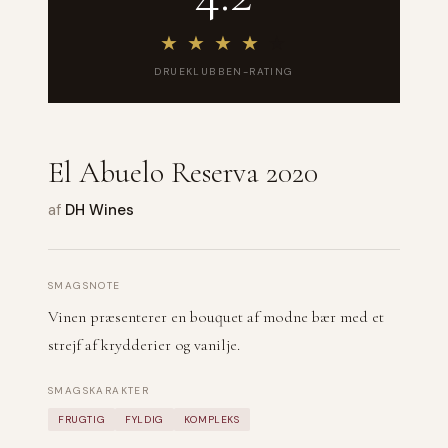
★
★
★
★
★
DRUEKLUBBEN-RATING
El Abuelo Reserva 2020
af
DH Wines
SMAGSNOTE
Vinen præsenterer en bouquet af modne bær med et
strejf af krydderier og vanilje.
SMAGSKARAKTER
FRUGTIG
FYLDIG
KOMPLEKS