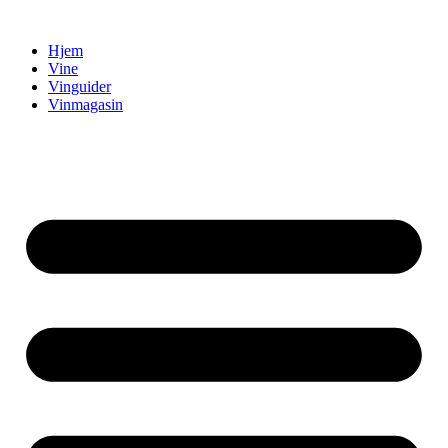
Videre
til
Hjem
indhold
Vine
Vinguider
Vinmagasin