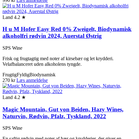
990 kr
Læs anmeldelse
Land
4.2 ★
H u M Hofer Easy Red 0% Zweigelt, Biodynamisk
alkoholfri rødvin 2024, Auerstal Østrig
SPS Wine
Frisk og frugtagtig med noter af kirsebær og let krydderi.
Velafbalanceret uden alkoholens tyngde.
Frugtig
Fyldig
Biodynamisk
270 kr
Læs anmeldelse
Land
4.2 ★
Magic Mountain, Gut von Beiden, Hazy Wines,
Naturvin, Rødvin, Pfalz, Tyskland, 2022
SPS Wine
En saftig rødvin med noter af bær og krydderier, der giver en