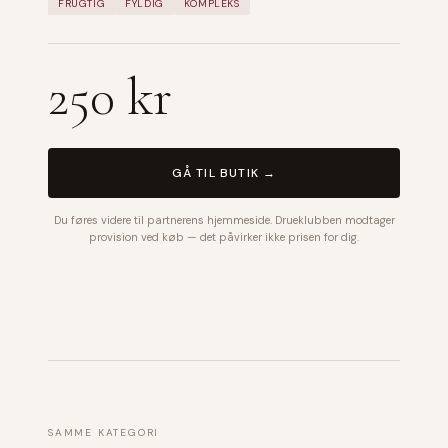
FRUGTIG
FYLDIG
KOMPLEKS
250 kr
GÅ TIL BUTIK →
Du føres videre til partnerens hjemmeside. Drueklubben modtager
provision ved køb — det påvirker ikke prisen for dig.
SAMME KATEGORI