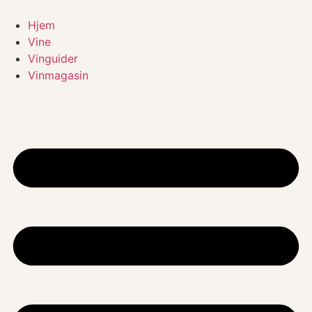
Videre
til
Hjem
indhold
Vine
Vinguider
Vinmagasin