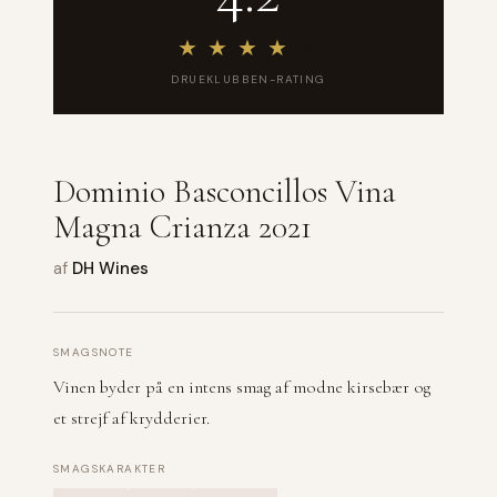
★
★
★
★
★
DRUEKLUBBEN-RATING
Dominio Basconcillos Vina
Magna Crianza 2021
af
DH Wines
SMAGSNOTE
Vinen byder på en intens smag af modne kirsebær og
et strejf af krydderier.
SMAGSKARAKTER