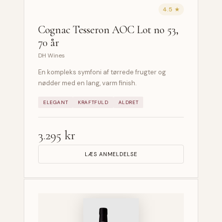
4.5 ★
Cognac Tesseron AOC Lot no 53,
70 år
DH Wines
En kompleks symfoni af tørrede frugter og
nødder med en lang, varm finish.
ELEGANT
KRAFTFULD
ALDRET
3.295 kr
LÆS ANMELDELSE