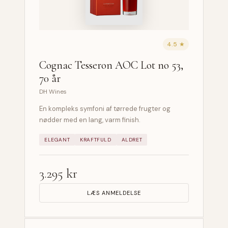
4.5 ★
Cognac Tesseron AOC Lot no 53,
70 år
DH Wines
En kompleks symfoni af tørrede frugter og
nødder med en lang, varm finish.
ELEGANT
KRAFTFULD
ALDRET
3.295 kr
LÆS ANMELDELSE