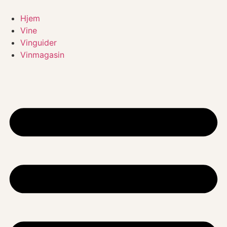
Videre
til
Hjem
indhold
Vine
Vinguider
Vinmagasin