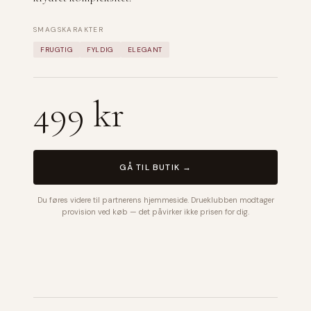
SMAGSKARAKTER
FRUGTIG
FYLDIG
ELEGANT
499 kr
GÅ TIL BUTIK →
Du føres videre til partnerens hjemmeside. Drueklubben modtager
provision ved køb — det påvirker ikke prisen for dig.