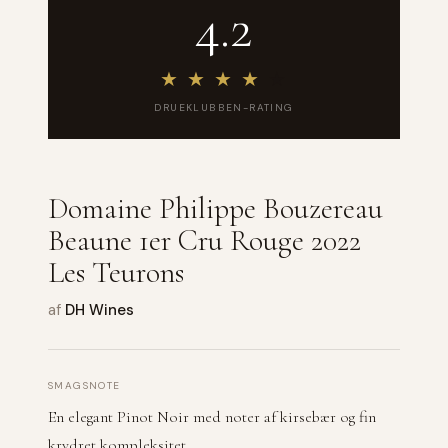
4.2
★
★
★
★
★
DRUEKLUBBEN-RATING
Domaine Philippe Bouzereau
Beaune 1er Cru Rouge 2022
Les Teurons
af
DH Wines
SMAGSNOTE
En elegant Pinot Noir med noter af kirsebær og fin
krydret kompleksitet.