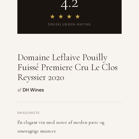
4.2
★
★
★
★
★
DRUEKLUBBEN-RATING
Domaine Leflaive Pouilly
Fuissé Premiere Cru Le Clos
Reyssier 2020
af
DH Wines
SMAGSNOTE
En elegant vin med noter af moden pære og
smøragtige nuancer.