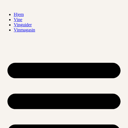
Videre
til
Hjem
indhold
Vine
Vinguider
Vinmagasin