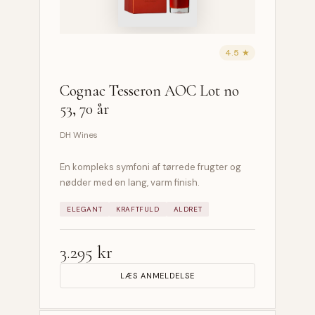
4.5 ★
Cognac Tesseron AOC Lot no
53, 70 år
DH Wines
En kompleks symfoni af tørrede frugter og
nødder med en lang, varm finish.
ELEGANT
KRAFTFULD
ALDRET
3.295 kr
LÆS ANMELDELSE