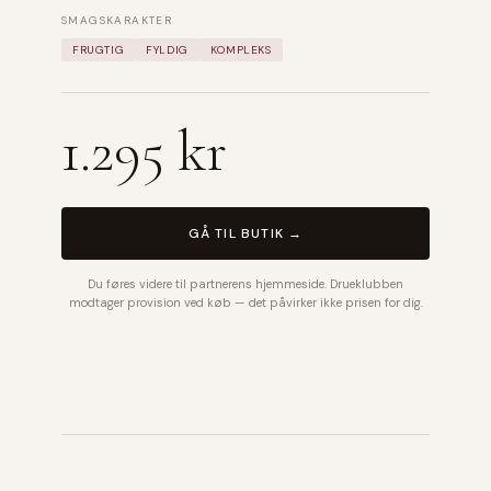
SMAGSKARAKTER
FRUGTIG
FYLDIG
KOMPLEKS
1.295 kr
GÅ TIL BUTIK →
Du føres videre til partnerens hjemmeside. Drueklubben
modtager provision ved køb — det påvirker ikke prisen for dig.