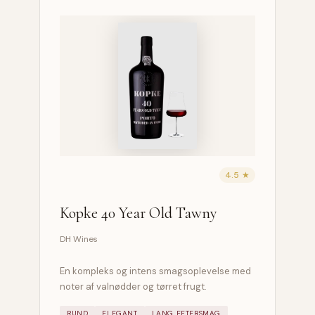
4.5 ★
Kopke 40 Year Old Tawny
DH Wines
En kompleks og intens smagsoplevelse med
noter af valnødder og tørret frugt.
RUND
ELEGANT
LANG EFTERSMAG