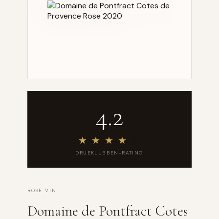
4.2
★
★
★
★
★
DRUEKLUBBEN-RATING
ROSÉ VIN
Domaine de Pontfract Cotes