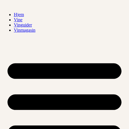
Videre
til
Hjem
indhold
Vine
Vinguider
Vinmagasin