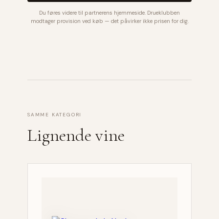
Du føres videre til partnerens hjemmeside. Drueklubben
modtager provision ved køb — det påvirker ikke prisen for dig.
SAMME KATEGORI
Lignende vine