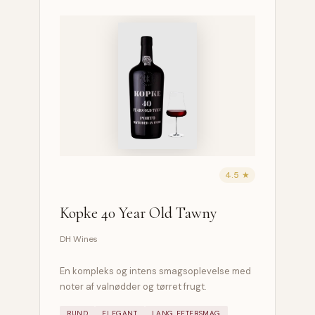
4.5 ★
Kopke 40 Year Old Tawny
DH Wines
En kompleks og intens smagsoplevelse med
noter af valnødder og tørret frugt.
RUND
ELEGANT
LANG EFTERSMAG