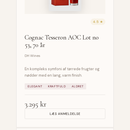
4.5 ★
Cognac Tesseron AOC Lot no
53, 70 år
DH Wines
En kompleks symfoni af tørrede frugter og
nødder med en lang, varm finish.
ELEGANT
KRAFTFULD
ALDRET
3.295 kr
LÆS ANMELDELSE