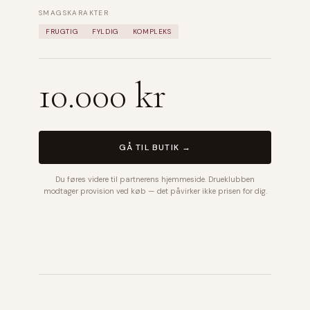
SMAGSKARAKTER
FRUGTIG
FYLDIG
KOMPLEKS
10.000 kr
GÅ TIL BUTIK →
Du føres videre til partnerens hjemmeside. Drueklubben
modtager provision ved køb — det påvirker ikke prisen for dig.