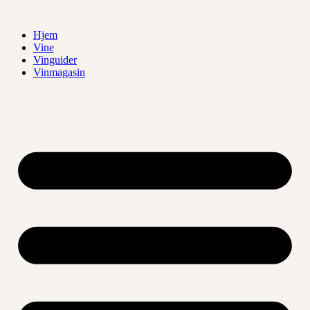
Videre
til
Hjem
indhold
Vine
Vinguider
Vinmagasin