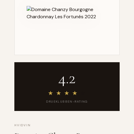
4.2
★
★
★
★
★
DRUEKLUBBEN-RATING
HVIDVIN