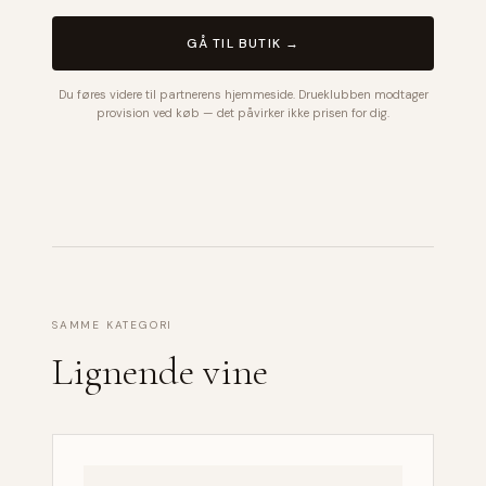
GÅ TIL BUTIK →
Du føres videre til partnerens hjemmeside. Drueklubben modtager
provision ved køb — det påvirker ikke prisen for dig.
SAMME KATEGORI
Lignende vine