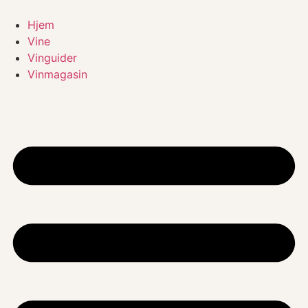
Videre
til
Hjem
indhold
Vine
Vinguider
Vinmagasin