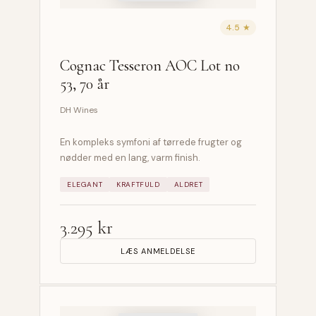
4.5 ★
Cognac Tesseron AOC Lot no
53, 70 år
DH Wines
En kompleks symfoni af tørrede frugter og
nødder med en lang, varm finish.
ELEGANT
KRAFTFULD
ALDRET
3.295 kr
LÆS ANMELDELSE