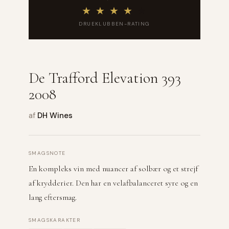
★
★
★
★
★
DRUEKLUBBEN-RATING
De Trafford Elevation 393
2008
af
DH Wines
SMAGSNOTE
En kompleks vin med nuancer af solbær og et strejf
af krydderier. Den har en velafbalanceret syre og en
lang eftersmag.
SMAGSKARAKTER