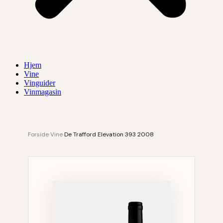
Hjem
Vine
Vinguider
Vinmagasin
Forside
›
Vine
›
De Trafford Elevation 393 2008