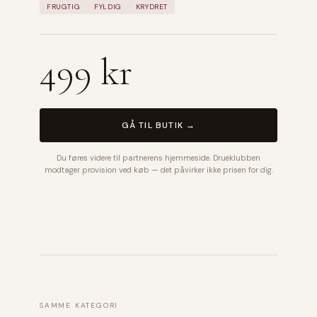
FRUGTIG
FYLDIG
KRYDRET
499 kr
GÅ TIL BUTIK →
Du føres videre til partnerens hjemmeside. Drueklubben
modtager provision ved køb — det påvirker ikke prisen for dig.
SAMME KATEGORI