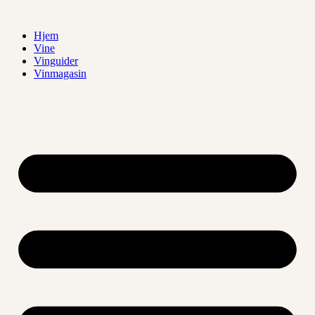
Videre
til
Hjem
indhold
Vine
Vinguider
Vinmagasin