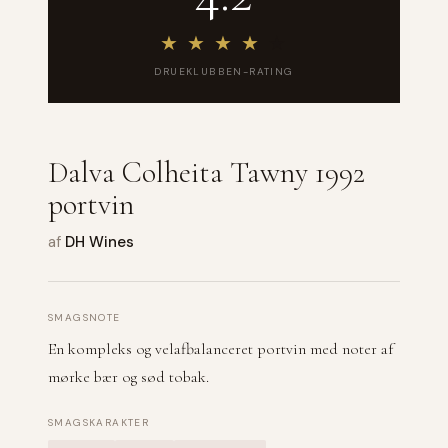
★
★
★
★
★
DRUEKLUBBEN-RATING
Dalva Colheita Tawny 1992
portvin
af
DH Wines
SMAGSNOTE
En kompleks og velafbalanceret portvin med noter af
mørke bær og sød tobak.
SMAGSKARAKTER