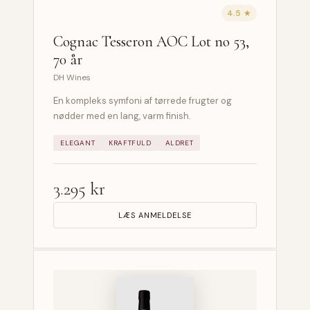
4.5 ★
Cognac Tesseron AOC Lot no 53,
70 år
DH Wines
En kompleks symfoni af tørrede frugter og
nødder med en lang, varm finish.
ELEGANT
KRAFTFULD
ALDRET
3.295 kr
LÆS ANMELDELSE