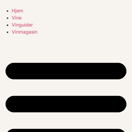
Videre
til
Hjem
indhold
Vine
Vinguider
Vinmagasin