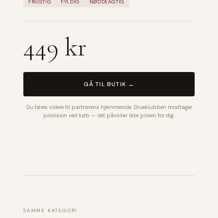
FRUGTIG
FYLDIG
NØDDEAGTIG
449 kr
GÅ TIL BUTIK →
Du føres videre til partnerens hjemmeside. Drueklubben modtager
provision ved køb — det påvirker ikke prisen for dig.
SAMME KATEGORI