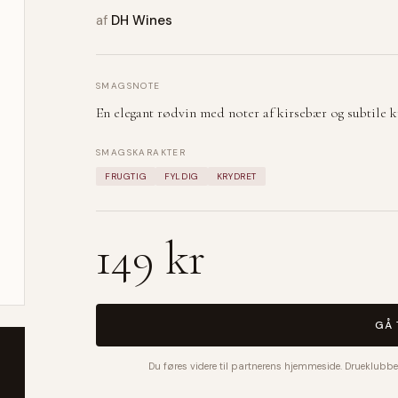
af
DH Wines
SMAGSNOTE
En elegant rødvin med noter af kirsebær og subtile k
SMAGSKARAKTER
FRUGTIG
FYLDIG
KRYDRET
149 kr
GÅ 
Du føres videre til partnerens hjemmeside. Drueklubbe