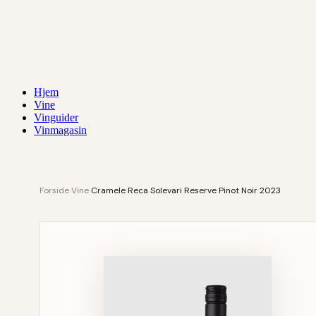
Hjem
Vine
Vinguider
Vinmagasin
Forside
›
Vine
›
Cramele Reca Solevari Reserve Pinot Noir 2023