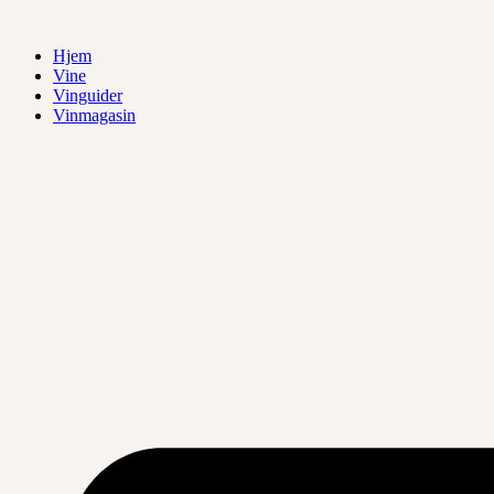
Videre
til
Hjem
indhold
Vine
Vinguider
Vinmagasin