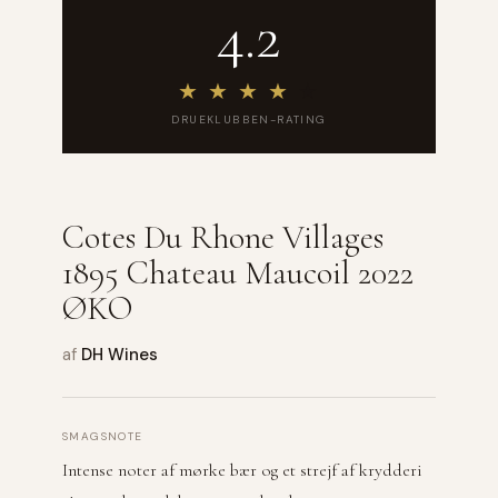
4.2
★
★
★
★
★
DRUEKLUBBEN-RATING
Cotes Du Rhone Villages
1895 Chateau Maucoil 2022
ØKO
af
DH Wines
SMAGSNOTE
Intense noter af mørke bær og et strejf af krydderi