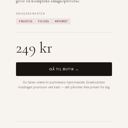
giver en kompleks smagsoplevelse.
SMAGSKARAKTER
FRUGTIG
FYLDIG
KRYDRET
249 kr
GÅ TIL BUTIK →
Du føres videre til partnerens hjemmeside. Drueklubben
modtager provision ved køb — det påvirker ikke prisen for dig.