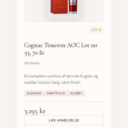
4.5 ★
Cognac Tesseron AOC Lot no
53, 70 år
DH Wines
En kompleks symfoni af tørrede frugter og
nødder med en lang, varm finish.
ELEGANT
KRAFTFULD
ALDRET
3.295 kr
LÆS ANMELDELSE