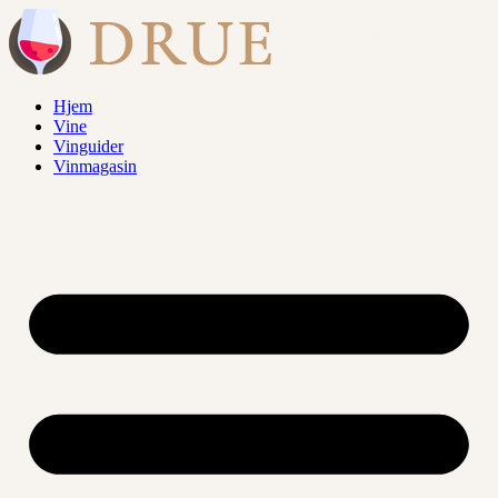
Videre
til
indhold
Hjem
Vine
Vinguider
Vinmagasin