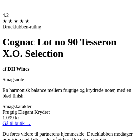
4.2
★
★
★
★
★
Drueklubben-rating
Cognac Lot no 90 Tesseron
X.O. Selection
af
DH Wines
Smagsnote
En harmonisk balance mellem frugtige og krydrede noter, med en
blød finish.
Smagskarakter
Frugtig
Elegant
Krydret
1.099 kr
Gå til butik →
Du føres videre til partnerens hjemmeside. Drueklubben modtager
provision ved køb — det påvirker ikke prisen for dig.