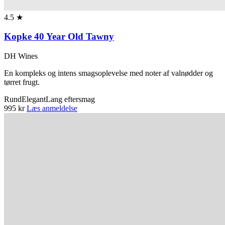
4.5 ★
Kopke 40 Year Old Tawny
DH Wines
En kompleks og intens smagsoplevelse med noter af valnødder og
tørret frugt.
Rund
Elegant
Lang eftersmag
995 kr
Læs anmeldelse