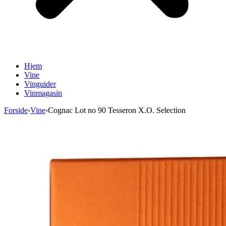
Hjem
Vine
Vinguider
Vinmagasin
Forside
›
Vine
›
Cognac Lot no 90 Tesseron X.O. Selection