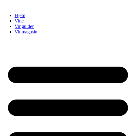
Videre
til
Hjem
indhold
Vine
Vinguider
Vinmagasin