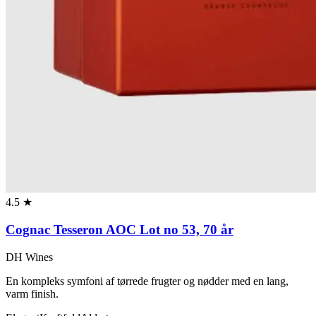
4.5 ★
Cognac Tesseron AOC Lot no 53, 70 år
DH Wines
En kompleks symfoni af tørrede frugter og nødder med en lang,
varm finish.