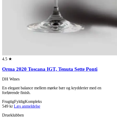
4.5 ★
Orma 2020 Toscana IGT, Tenuta Sette Ponti
DH Wines
En elegant balance mellem mørke bær og krydderier med en
forførende finish.
Frugtig
Fyldig
Kompleks
549 kr
Læs anmeldelse
Drueklubben