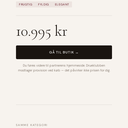
FRUGTIG
FYLDIG
ELEGANT
10.995 kr
GÅ TIL BUTIK →
Du føres videre til partnerens hjemmeside. Drueklubben
modtager provision ved køb — det påvirker ikke prisen for dig.
SAMME KATEGORI