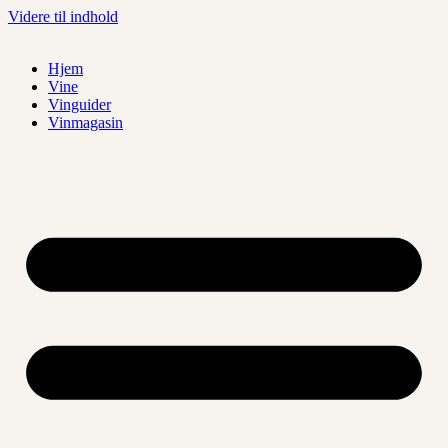
Videre til indhold
Hjem
Vine
Vinguider
Vinmagasin