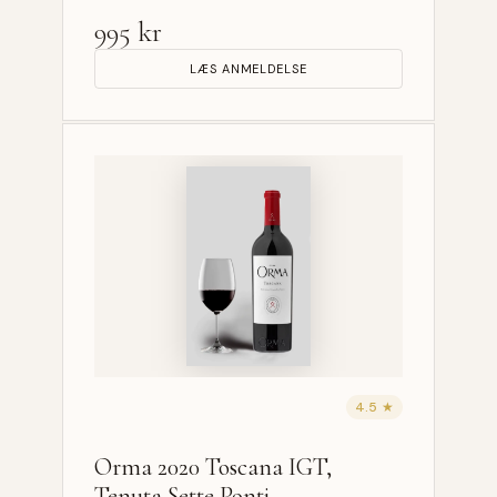
995 kr
LÆS ANMELDELSE
4.5 ★
Orma 2020 Toscana IGT,
Tenuta Sette Ponti