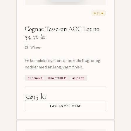
4.5 ★
Cognac Tesseron AOC Lot no
53, 70 år
DH Wines
En kompleks symfoni af tørrede frugter og
nødder med en lang, varm finish.
ELEGANT
KRAFTFULD
ALDRET
3.295 kr
LÆS ANMELDELSE