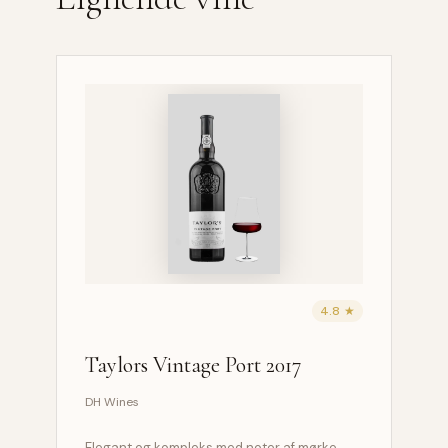
4.8 ★
Taylors Vintage Port 2017
DH Wines
Elegant og kompleks med noter af mørke