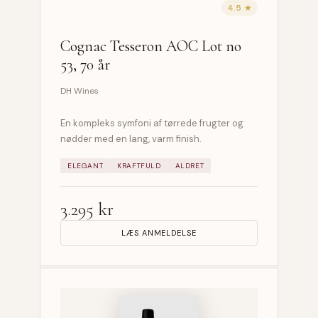
4.5 ★
Cognac Tesseron AOC Lot no
53, 70 år
DH Wines
En kompleks symfoni af tørrede frugter og
nødder med en lang, varm finish.
ELEGANT
KRAFTFULD
ALDRET
3.295 kr
LÆS ANMELDELSE