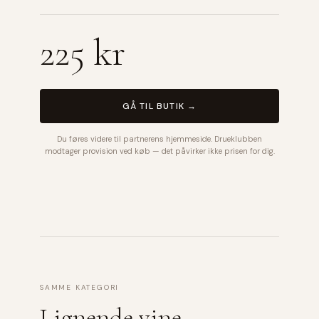
225 kr
GÅ TIL BUTIK →
Du føres videre til partnerens hjemmeside. Drueklubben
modtager provision ved køb — det påvirker ikke prisen for dig.
SAMME KATEGORI
Lignende vine