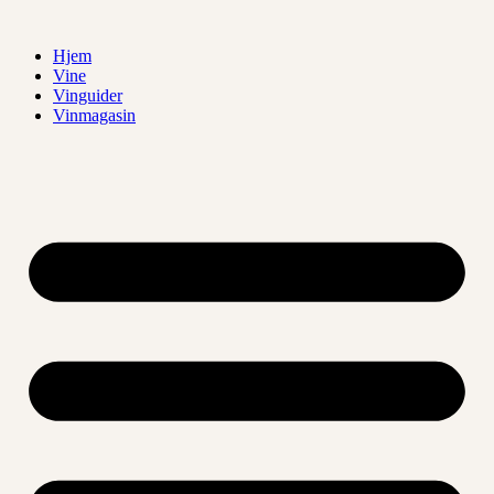
Videre
til
Hjem
indhold
Vine
Vinguider
Vinmagasin