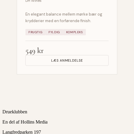
DH Wines
En elegant balance mellem mørke bær og
krydderier med en forførende finish.
FRUGTIG
FYLDIG
KOMPLEKS
549 kr
LÆS ANMELDELSE
Drueklubben
En del af Hollins Media
Langfredparken 197