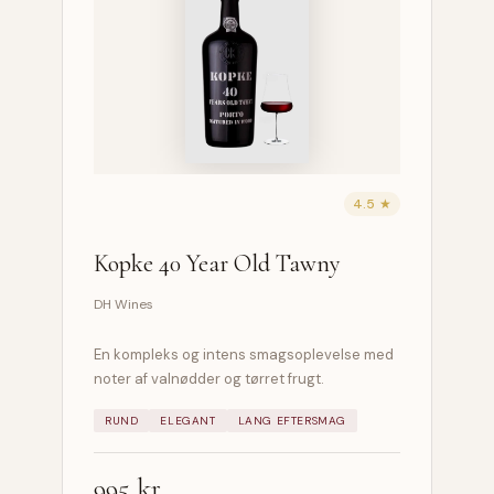
4.5 ★
Kopke 40 Year Old Tawny
DH Wines
En kompleks og intens smagsoplevelse med
noter af valnødder og tørret frugt.
RUND
ELEGANT
LANG EFTERSMAG
995 kr