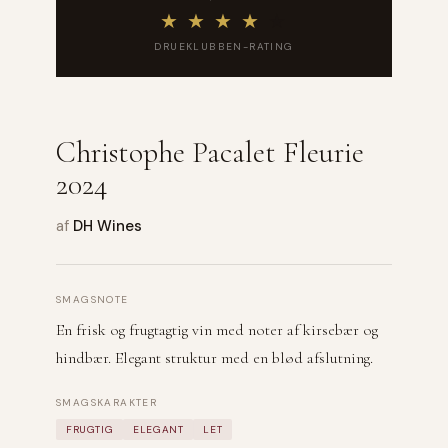
★
★
★
★
★
DRUEKLUBBEN-RATING
Christophe Pacalet Fleurie
2024
af
DH Wines
SMAGSNOTE
En frisk og frugtagtig vin med noter af kirsebær og
hindbær. Elegant struktur med en blød afslutning.
SMAGSKARAKTER
FRUGTIG
ELEGANT
LET