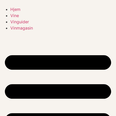
Videre
til
Hjem
indhold
Vine
Vinguider
Vinmagasin