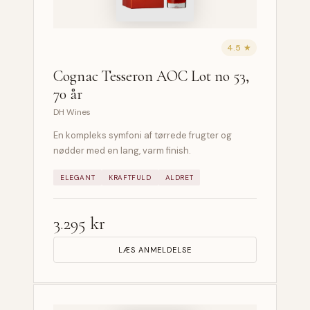
4.5 ★
Cognac Tesseron AOC Lot no 53,
70 år
DH Wines
En kompleks symfoni af tørrede frugter og
nødder med en lang, varm finish.
ELEGANT
KRAFTFULD
ALDRET
3.295 kr
LÆS ANMELDELSE