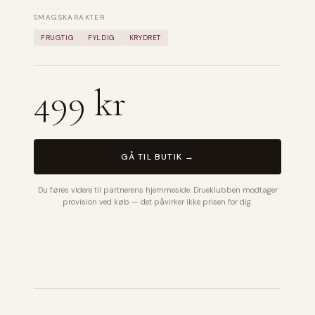
SMAGSKARAKTER
FRUGTIG
FYLDIG
KRYDRET
499 kr
GÅ TIL BUTIK →
Du føres videre til partnerens hjemmeside. Drueklubben modtager
provision ved køb — det påvirker ikke prisen for dig.