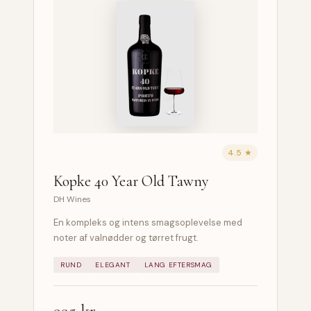
4.5 ★
Kopke 40 Year Old Tawny
DH Wines
En kompleks og intens smagsoplevelse med
noter af valnødder og tørret frugt.
RUND
ELEGANT
LANG EFTERSMAG
995 kr