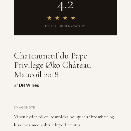
4.2
★
★
★
★
★
DRUEKLUBBEN-RATING
Chateauneuf du Pape
Privilege Øko Château
Maucoil 2018
af
DH Wines
SMAGSNOTE
Vinen byder på en kompleks bouquet af brombær og
kirsebær med subtile kryddernoter.