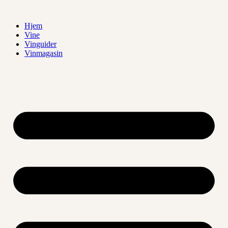
Videre
til
Hjem
indhold
Vine
Vinguider
Vinmagasin