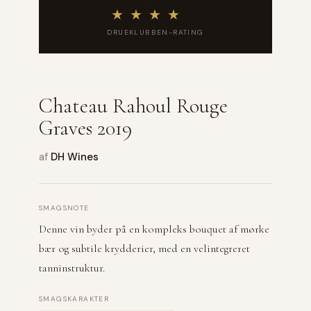
★
★
★
★
★
DRUEKLUBBEN-RATING
Chateau Rahoul Rouge
Graves 2019
af
DH Wines
SMAGSNOTE
Denne vin byder på en kompleks bouquet af mørke
bær og subtile krydderier, med en velintegreret
tanninstruktur.
SMAGSKARAKTER