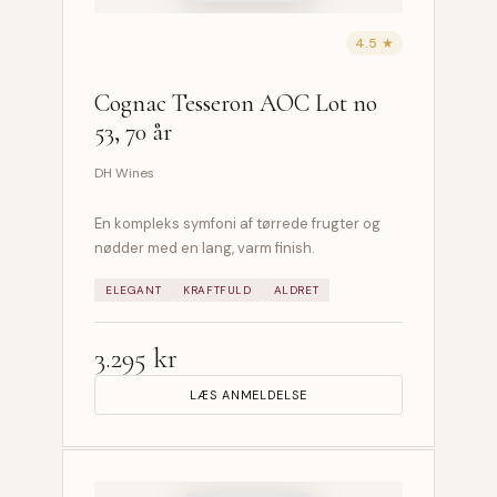
4.5 ★
Cognac Tesseron AOC Lot no
53, 70 år
DH Wines
En kompleks symfoni af tørrede frugter og
nødder med en lang, varm finish.
ELEGANT
KRAFTFULD
ALDRET
3.295 kr
LÆS ANMELDELSE