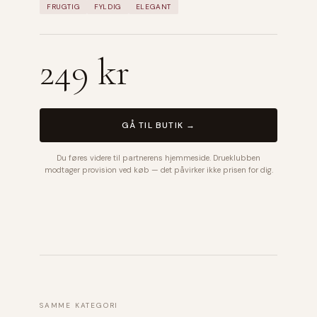
FRUGTIG
FYLDIG
ELEGANT
249 kr
GÅ TIL BUTIK →
Du føres videre til partnerens hjemmeside. Drueklubben
modtager provision ved køb — det påvirker ikke prisen for dig.
SAMME KATEGORI