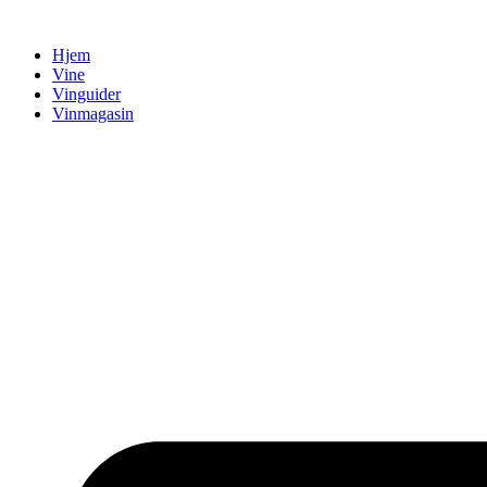
Videre
til
Hjem
indhold
Vine
Vinguider
Vinmagasin