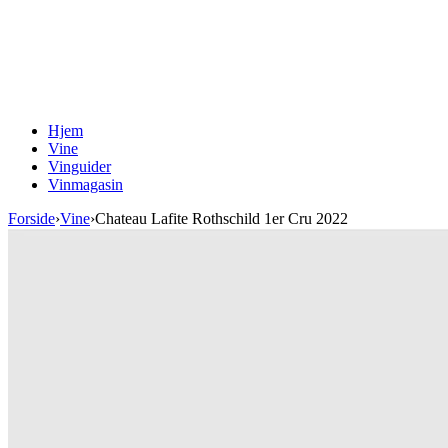
Hjem
Vine
Vinguider
Vinmagasin
Forside
›
Vine
›
Chateau Lafite Rothschild 1er Cru 2022