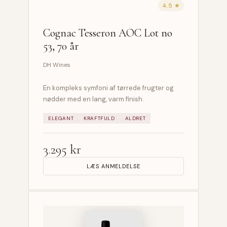
4.5 ★
Cognac Tesseron AOC Lot no
53, 70 år
DH Wines
En kompleks symfoni af tørrede frugter og
nødder med en lang, varm finish.
ELEGANT
KRAFTFULD
ALDRET
3.295 kr
LÆS ANMELDELSE