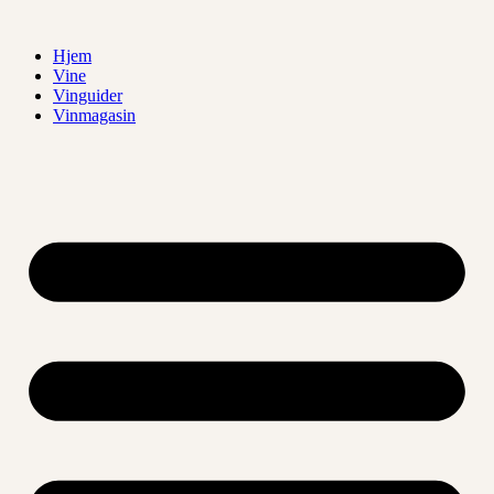
Videre
til
Hjem
indhold
Vine
Vinguider
Vinmagasin