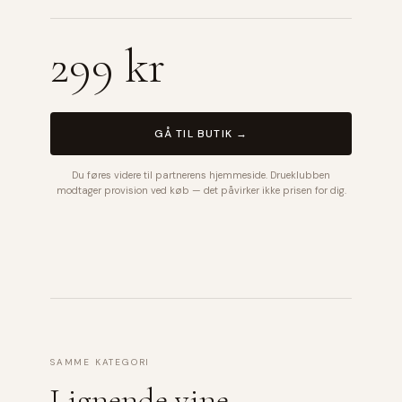
299 kr
GÅ TIL BUTIK →
Du føres videre til partnerens hjemmeside. Drueklubben
modtager provision ved køb — det påvirker ikke prisen for dig.
SAMME KATEGORI
Lignende vine