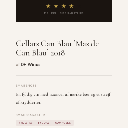
★
★
★
★
★
DRUEKLUBBEN-RATING
Cellars Can Blau `Mas de
Can Blau` 2018
af
DH Wines
SMAGSNOTE
En fyldig vin med nuancer af mørke bær og et strejf
af krydderier.
SMAGSKARAKTER
FRUGTIG
FYLDIG
KOMPLEKS