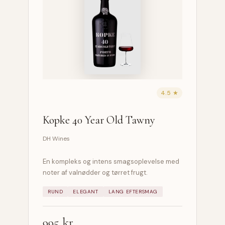
4.5 ★
Kopke 40 Year Old Tawny
DH Wines
En kompleks og intens smagsoplevelse med
noter af valnødder og tørret frugt.
RUND
ELEGANT
LANG EFTERSMAG
995 kr