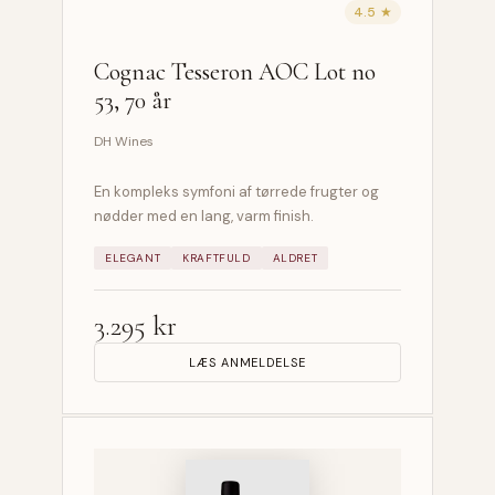
4.5 ★
Cognac Tesseron AOC Lot no
53, 70 år
DH Wines
En kompleks symfoni af tørrede frugter og
nødder med en lang, varm finish.
ELEGANT
KRAFTFULD
ALDRET
3.295 kr
LÆS ANMELDELSE