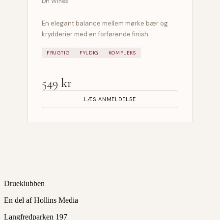
DH Wines
En elegant balance mellem mørke bær og
krydderier med en forførende finish.
FRUGTIG
FYLDIG
KOMPLEKS
549 kr
LÆS ANMELDELSE
Drueklubben
En del af Hollins Media
Langfredparken 197