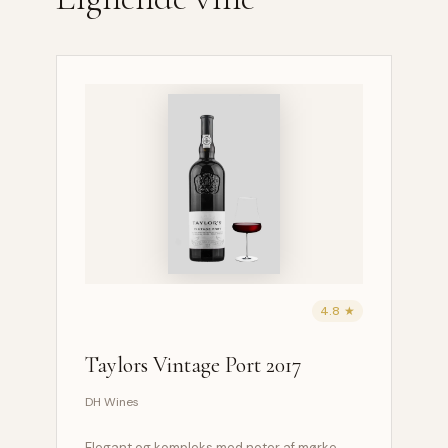
4.8 ★
Taylors Vintage Port 2017
DH Wines
Elegant og kompleks med noter af mørke