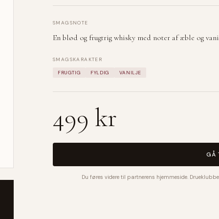
SMAGSNOTE
En blød og frugtrig whisky med noter af æble og vanil
SMAGSKARAKTER
FRUGTIG
FYLDIG
VANILJE
499 kr
GÅ 
Du føres videre til partnerens hjemmeside. Drueklubbe