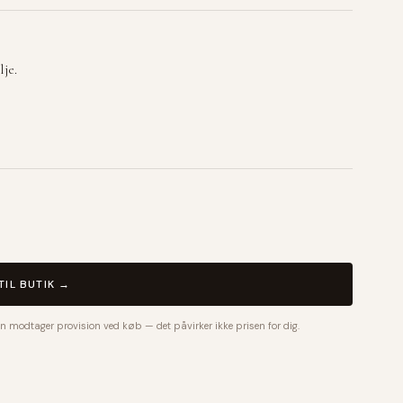
je.
TIL BUTIK →
n modtager provision ved køb — det påvirker ikke prisen for dig.