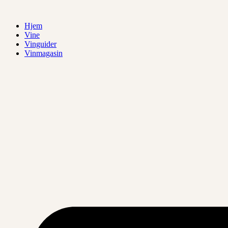
Videre
til
Hjem
indhold
Vine
Vinguider
Vinmagasin