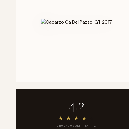
4.2
★
★
★
★
★
DRUEKLUBBEN-RATING