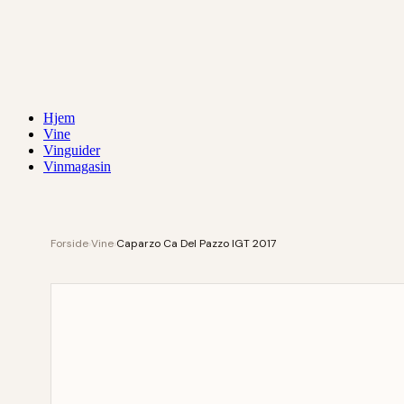
Hjem
Vine
Vinguider
Vinmagasin
Forside
›
Vine
›
Caparzo Ca Del Pazzo IGT 2017