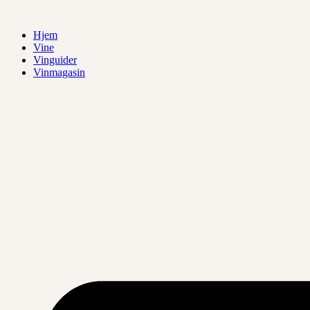
Videre
til
Hjem
indhold
Vine
Vinguider
Vinmagasin