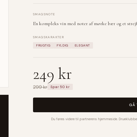
SMAGSNOTE
En kompleks vin med noter af mørke bær og et strejf
SMAGSKARAKTER
FRUGTIG
FYLDIG
ELEGANT
249 kr
299 kr
Spar 50 kr
GÅ 
Du føres videre til partnerens hjemmeside. Drueklubbe