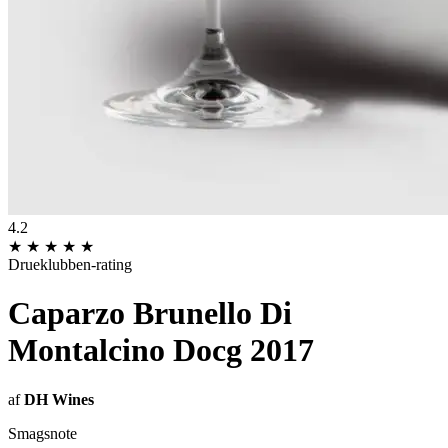
4.2
★
★
★
★
★
Drueklubben-rating
Caparzo Brunello Di
Montalcino Docg 2017
af
DH Wines
Smagsnote