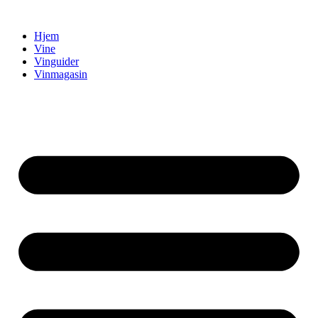
Videre
til
Hjem
indhold
Vine
Vinguider
Vinmagasin