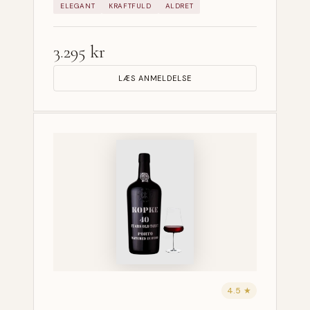
ELEGANT
KRAFTFULD
ALDRET
3.295 kr
LÆS ANMELDELSE
4.5 ★