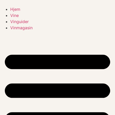
Videre
til
Hjem
indhold
Vine
Vinguider
Vinmagasin