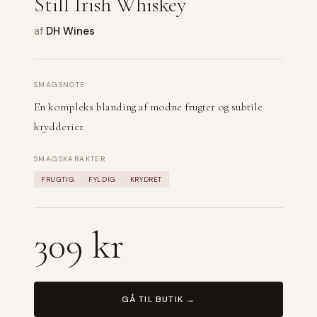
Still Irish Whiskey
af
DH Wines
SMAGSNOTE
En kompleks blanding af modne frugter og subtile
krydderier.
SMAGSKARAKTER
FRUGTIG
FYLDIG
KRYDRET
309 kr
GÅ TIL BUTIK →