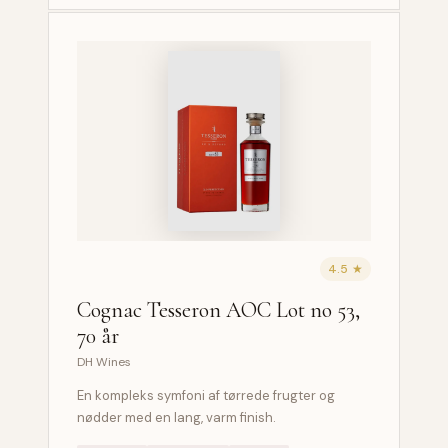
4.5 ★
Cognac Tesseron AOC Lot no 53,
70 år
DH Wines
En kompleks symfoni af tørrede frugter og
nødder med en lang, varm finish.