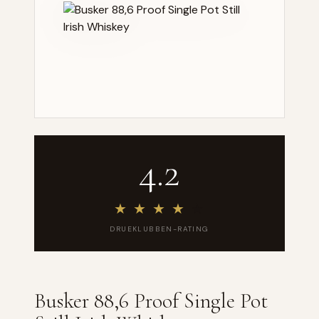
4.2
★
★
★
★
★
DRUEKLUBBEN-RATING
Busker 88,6 Proof Single Pot