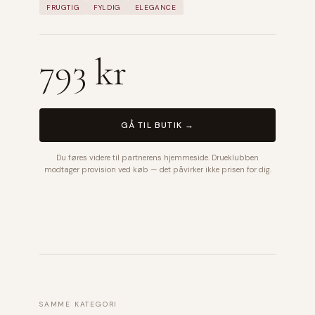
FRUGTIG
FYLDIG
ELEGANCE
793 kr
GÅ TIL BUTIK →
Du føres videre til partnerens hjemmeside. Drueklubben
modtager provision ved køb — det påvirker ikke prisen for dig.
SAMME KATEGORI