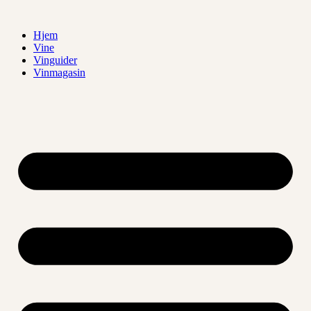
Videre
til
Hjem
indhold
Vine
Vinguider
Vinmagasin