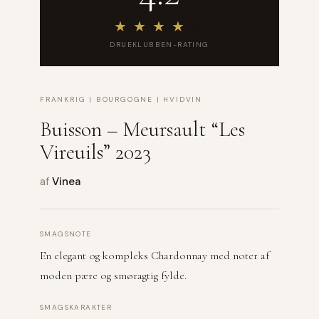
★
★
★
★
★
DRUEKLUBBEN-RATING
FRANKRIG | BOURGOGNE | HVIDVIN
Buisson – Meursault “Les
Vireuils” 2023
af
Vinea
SMAGSNOTE
En elegant og kompleks Chardonnay med noter af
moden pære og smøragtig fylde.
SMAGSKARAKTER