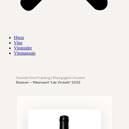
Hjem
Vine
Vinguider
Vinmagasin
Forside
›
Vine
›
Frankrig | Bourgogne | Hvidvin
›
Buisson – Meursault “Les Vireuils” 2023